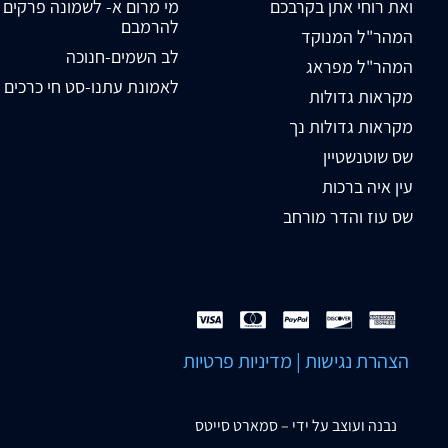
ואת רוחי אתן בקרבכם
מי מרום א- לשמונה פרקים
להרמבם
המהר"ל המנוקד
לב השמים-חנוכה
המהר"ל מפראג
לאמונת עתנו-סט חי כרכים
מקראות גדולות
מקראות גדולות נך
שס שוטנשטיין
עין איה ברכות
שס עוז והדר מורחב
הצהרת נגישות
|
מדיניות פרטיות
נבנה ועוצב על ידי –
סמארט סייטס