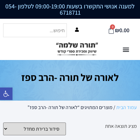
למענה אנושי התקשרו בשעות 09:00-19:00 לטלפון
054-
6718711
0
₪
0.00
לאורה של תורה -הרב ספז
פתח סרגל נ
עמוד הבית
/ מוצרים המתויגים “לאורה של תורה -הרב ספז”
מציג תוצאה אחת