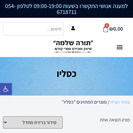
למענה אנושי התקשרו בשעות 09:00-19:00 לטלפון
054-
6718711
0
₪
0.00
כסליו
פתח סרגל נ
עמוד הבית
/ מוצרים המתויגים “כסליו”
מציג תוצאה אחת