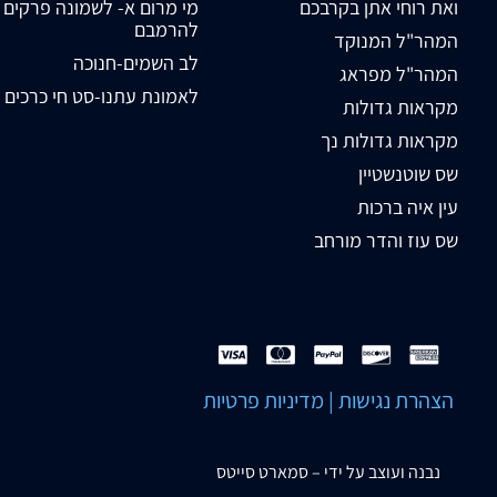
ואת רוחי אתן בקרבכם
מי מרום א- לשמונה פרקים
להרמבם
המהר"ל המנוקד
לב השמים-חנוכה
המהר"ל מפראג
לאמונת עתנו-סט חי כרכים
מקראות גדולות
מקראות גדולות נך
שס שוטנשטיין
עין איה ברכות
שס עוז והדר מורחב
הצהרת נגישות
|
מדיניות פרטיות
נבנה ועוצב על ידי –
סמארט סייטס