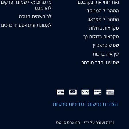
ואת רוחי אתן בקרבכם
מי מרום א- לשמונה פרקים
להרמבם
המהר"ל המנוקד
לב השמים-חנוכה
המהר"ל מפראג
לאמונת עתנו-סט חי כרכים
מקראות גדולות
מקראות גדולות נך
שס שוטנשטיין
עין איה ברכות
שס עוז והדר מורחב
הצהרת נגישות
|
מדיניות פרטיות
נבנה ועוצב על ידי –
סמארט סייטס