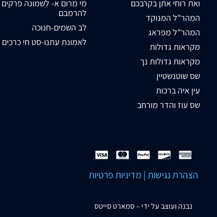
ואת רוחי אתן בקרבכם
מי מרום א- לשמונה פרקים
להרמבם
המהר"ל המנוקד
לב השמים-חנוכה
המהר"ל מפראג
לאמונת עתנו-סט חי כרכים
מקראות גדולות
מקראות גדולות נך
שס שוטנשטיין
עין איה ברכות
שס עוז והדר מורחב
הצהרת נגישות
|
מדיניות פרטיות
נבנה ועוצב על ידי –
סמארט סייטס