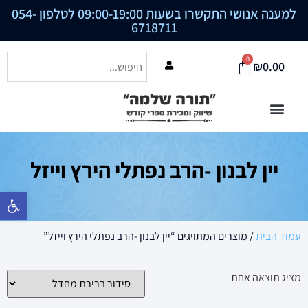
למענה אנושי התקשרו בשעות 09:00-19:00 לטלפון
054-
6718711
0
₪
0.00
יין לבנון -הרב נפתלי הירץ וייזל
פתח סרגל נ
עמוד הבית
/ מוצרים המתויגים “יין לבנון -הרב נפתלי הירץ וייזל”
מציג תוצאה אחת