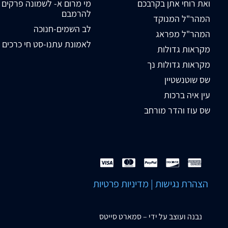
ואת רוחי אתן בקרבכם
מי מרום א- לשמונה פרקים
להרמבם
המהר"ל המנוקד
לב השמים-חנוכה
המהר"ל מפראג
לאמונת עתנו-סט חי כרכים
מקראות גדולות
מקראות גדולות נך
שס שוטנשטיין
עין איה ברכות
שס עוז והדר מורחב
הצהרת נגישות
|
מדיניות פרטיות
נבנה ועוצב על ידי –
סמארט סייטס