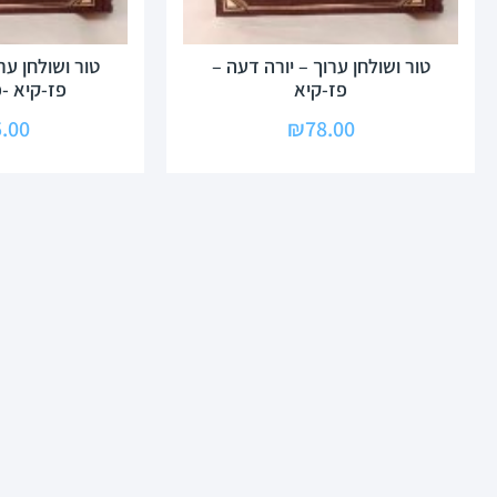
טור ושולחן ערוך – יורה דעה –
טור ושולחן ער
פז-קיא
פז-קיא -
.00
₪
78.00