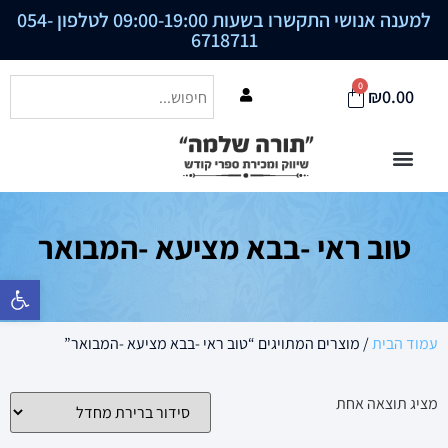
למענה אנושי התקשרו בשעות 09:00-19:00 לטלפון
054-
6718711
0
₪
0.00
טוב ראי -בבא מציעא -המבואר
פתח סרגל נ
עמוד הבית
/ מוצרים המתויגים “טוב ראי -בבא מציעא -המבואר”
מציג תוצאה אחת