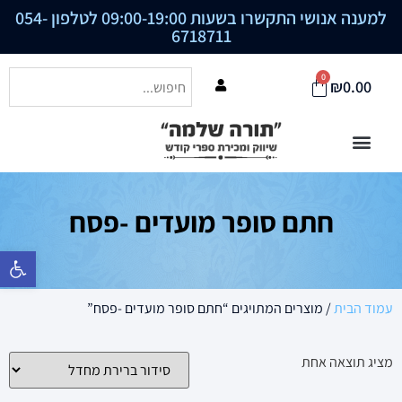
למענה אנושי התקשרו בשעות 09:00-19:00 לטלפון
054-
6718711
0
₪
0.00
חתם סופר מועדים -פסח
פתח סרגל נ
עמוד הבית
/ מוצרים המתויגים “חתם סופר מועדים -פסח”
מציג תוצאה אחת