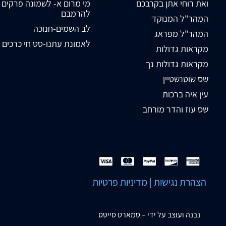
ואת רוחי אתן בקרבכם
מי מרום א- לשמונה פרקים
להרמבם
המהר"ל המנוקד
לב השמים-חנוכה
המהר"ל מפראג
לאמונת עתנו-סט חי כרכים
מקראות גדולות
מקראות גדולות נך
שס שוטנשטיין
עין איה ברכות
שס עוז והדר מורחב
הצהרת נגישות
|
מדיניות פרטיות
נבנה ועוצב על ידי –
סמארט סייטס