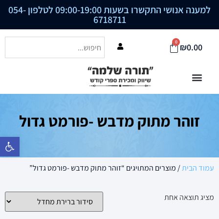
למענה אנושי התקשרו בשעות 09:00-19:00 לטלפון
054-
6718711
0
₪
0.00
זוהר מתוק מדבש -פורמט גדול
פתח סרגל נ
עמוד הבית
/ מוצרים המתויגים “זוהר מתוק מדבש -פורמט גדול”
מציג תוצאה אחת