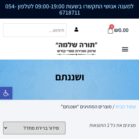
למענה אנושי התקשרו בשעות 09:00-19:00 לטלפון
054-
6718711
0
₪
0.00
ושננתם
פתח סרגל נ
עמוד הבית
/ מוצרים המתויגים “ושננתם”
מציגים את כל ⁦2⁩ התוצאות