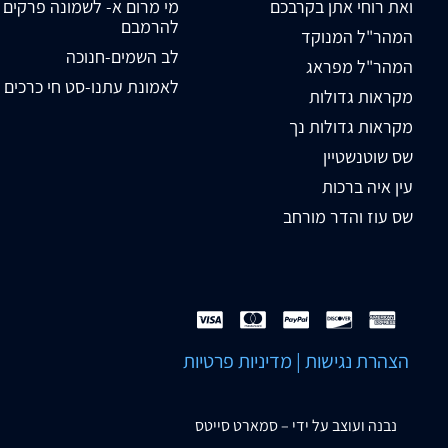
ואת רוחי אתן בקרבכם
מי מרום א- לשמונה פרקים
להרמבם
המהר"ל המנוקד
לב השמים-חנוכה
המהר"ל מפראג
לאמונת עתנו-סט חי כרכים
מקראות גדולות
מקראות גדולות נך
שס שוטנשטיין
עין איה ברכות
שס עוז והדר מורחב
הצהרת נגישות
|
מדיניות פרטיות
נבנה ועוצב על ידי –
סמארט סייטס