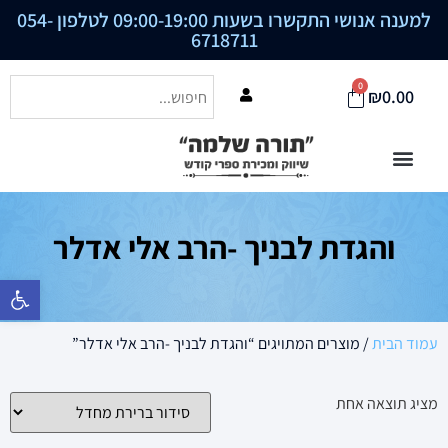
למענה אנושי התקשרו בשעות 09:00-19:00 לטלפון
054-
6718711
0
₪
0.00
והגדת לבניך -הרב אלי אדלר
פתח סרגל נ
עמוד הבית
/ מוצרים המתויגים “והגדת לבניך -הרב אלי אדלר”
מציג תוצאה אחת