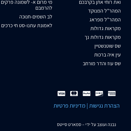
ואת רוחי אתן בקרבכם
מי מרום א- לשמונה פרקים
להרמבם
המהר"ל המנוקד
לב השמים-חנוכה
המהר"ל מפראג
לאמונת עתנו-סט חי כרכים
מקראות גדולות
מקראות גדולות נך
שס שוטנשטיין
עין איה ברכות
שס עוז והדר מורחב
הצהרת נגישות
|
מדיניות פרטיות
נבנה ועוצב על ידי –
סמארט סייטס