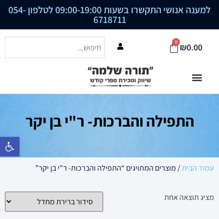
למענה אנושי התקשרו בשעות 09:00-19:00 לטלפון
054-
6718711
0
₪
0.00
התפילה והברכות- ר"י בן יקר
פתח סרגל נ
עמוד הבית
/ מוצרים המתויגים “התפילה והברכות- ר"י בן יקר”
מציג תוצאה אחת