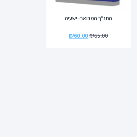
התנ"ך המבואר- ישעיה
₪
60.00
₪
65.00