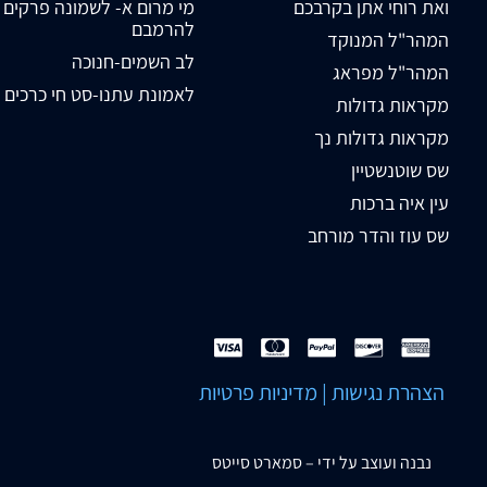
ואת רוחי אתן בקרבכם
מי מרום א- לשמונה פרקים
להרמבם
המהר"ל המנוקד
לב השמים-חנוכה
המהר"ל מפראג
לאמונת עתנו-סט חי כרכים
מקראות גדולות
מקראות גדולות נך
שס שוטנשטיין
עין איה ברכות
שס עוז והדר מורחב
הצהרת נגישות
|
מדיניות פרטיות
נבנה ועוצב על ידי –
סמארט סייטס