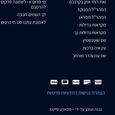
ואת רוחי אתן בקרבכם
מי מרום א- לשמונה פרקים
להרמבם
המהר"ל המנוקד
לב השמים-חנוכה
המהר"ל מפראג
לאמונת עתנו-סט חי כרכים
מקראות גדולות
מקראות גדולות נך
שס שוטנשטיין
עין איה ברכות
שס עוז והדר מורחב
הצהרת נגישות
|
מדיניות פרטיות
נבנה ועוצב על ידי –
סמארט סייטס