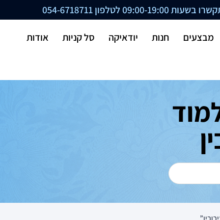
ת 09:00-19:00 לטלפון
054-6718711
מבצעים
חנות
יודאיקה
סל קניות
אודות
מוד
ן
רובין”