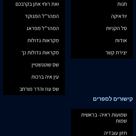
חנות
ואת רוחי אתן בקרבכם
יודאיקה
המהר"ל המנוקד
סל הקניות
המהר"ל מפראג
אודות
מקראות גדולות
יצירת קשר
מקראות גדולות נך
שס שוטנשטיין
עין איה ברכות
שס עוז והדר מורחב
קישורים לספרים
שמועות ראיה- בראשית
שמות
חזון עובדיה