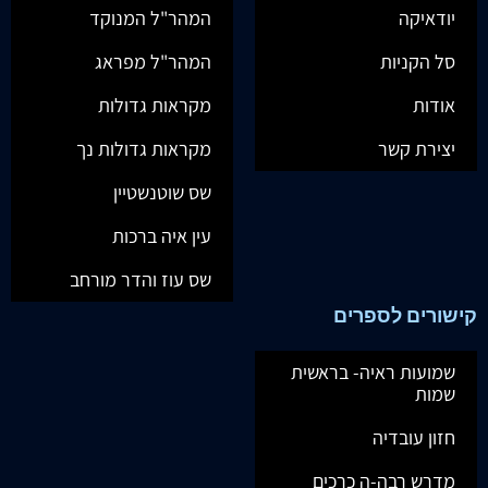
יודאיקה
המהר"ל המנוקד
סל הקניות
המהר"ל מפראג
אודות
מקראות גדולות
יצירת קשר
מקראות גדולות נך
שס שוטנשטיין
עין איה ברכות
שס עוז והדר מורחב
קישורים לספרים
שמועות ראיה- בראשית
שמות
חזון עובדיה
מדרש רבה-ה כרכים