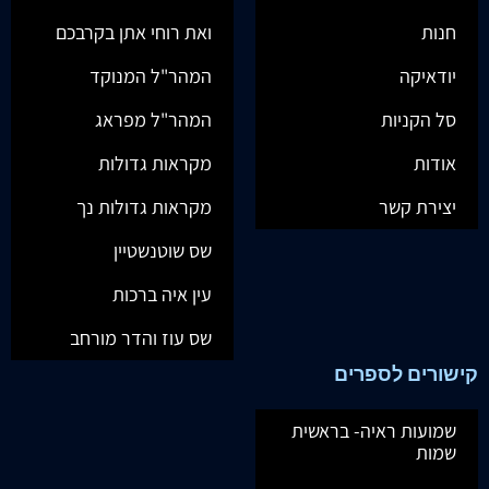
חנות
ואת רוחי אתן בקרבכם
יודאיקה
המהר"ל המנוקד
סל הקניות
המהר"ל מפראג
אודות
מקראות גדולות
יצירת קשר
מקראות גדולות נך
שס שוטנשטיין
עין איה ברכות
שס עוז והדר מורחב
קישורים לספרים
שמועות ראיה- בראשית
שמות