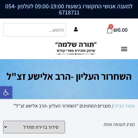
למענה אנושי התקשרו בשעות 09:00-19:00 לטלפון
054-
6718711
0
₪
0.00
השחרור העליון -הרב אלישע זצ"ל
פתח סרגל נ
עמוד הבית
/ מוצרים המתויגים “השחרור העליון -הרב אלישע זצ"ל”
מציג תוצאה אחת