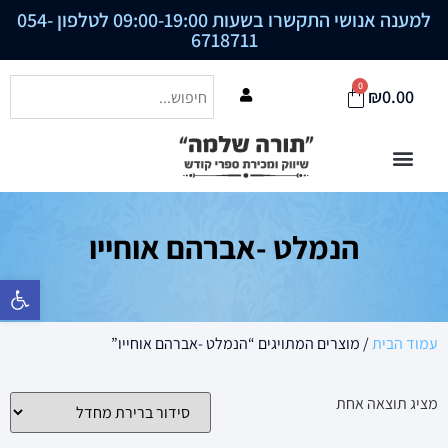
למענה אנושי התקשרו בשעות 09:00-19:00 לטלפון
054-
6718711
0
₪
0.00
הנמלט -אברהם אוחייו
פתח סרגל נ
עמוד הבית
/ מוצרים המתויגים “הנמלט -אברהם אוחייו”
מציג תוצאה אחת