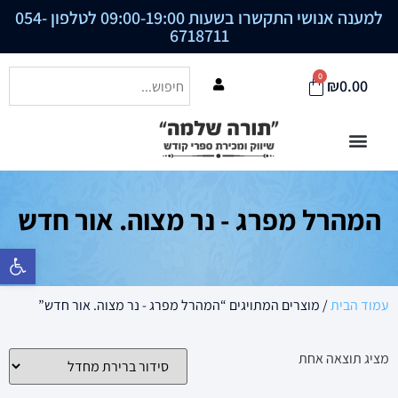
למענה אנושי התקשרו בשעות 09:00-19:00 לטלפון
054-
6718711
0
₪
0.00
המהרל מפרג - נר מצוה. אור חדש
פתח סרגל נ
עמוד הבית
/ מוצרים המתויגים “המהרל מפרג - נר מצוה. אור חדש”
מציג תוצאה אחת