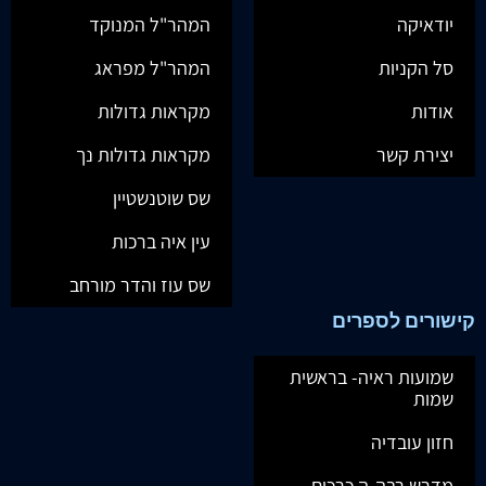
יודאיקה
המהר"ל המנוקד
סל הקניות
המהר"ל מפראג
אודות
מקראות גדולות
יצירת קשר
מקראות גדולות נך
שס שוטנשטיין
עין איה ברכות
שס עוז והדר מורחב
קישורים לספרים
שמועות ראיה- בראשית
שמות
חזון עובדיה
מדרש רבה-ה כרכים