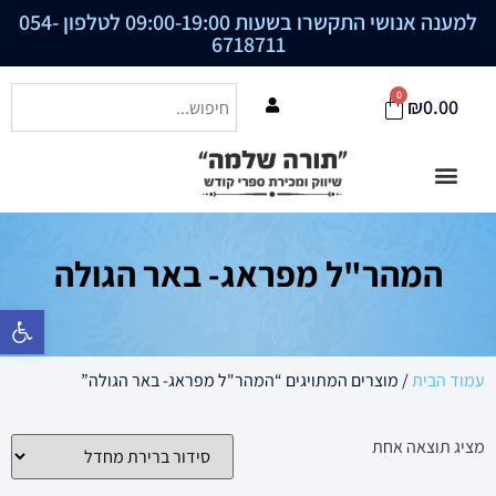
למענה אנושי התקשרו בשעות 09:00-19:00 לטלפון
054-
6718711
0
₪
0.00
המהר"ל מפראג- באר הגולה
פתח סרגל נ
עמוד הבית
/ מוצרים המתויגים “המהר"ל מפראג- באר הגולה”
מציג תוצאה אחת