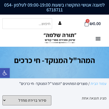
למענה אנושי התקשרו בשעות 09:00-19:00 לטלפון
054-
6718711
0
₪
0.00
המהר"ל המנוקד- חי כרכים
פתח סרגל נ
עמוד הבית
/ מוצרים המתויגים “המהר"ל המנוקד- חי כרכים”
מציג תוצאה אחת