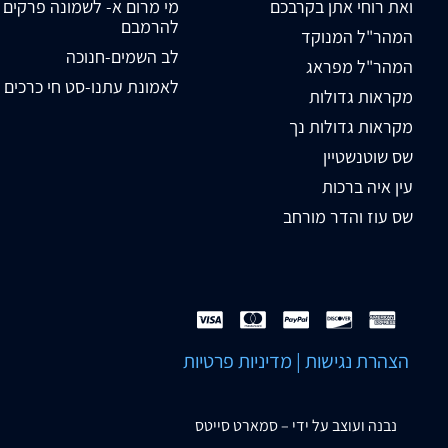
ואת רוחי אתן בקרבכם
מי מרום א- לשמונה פרקים
להרמבם
המהר"ל המנוקד
לב השמים-חנוכה
המהר"ל מפראג
לאמונת עתנו-סט חי כרכים
מקראות גדולות
מקראות גדולות נך
שס שוטנשטיין
עין איה ברכות
שס עוז והדר מורחב
הצהרת נגישות
|
מדיניות פרטיות
נבנה ועוצב על ידי –
סמארט סייטס