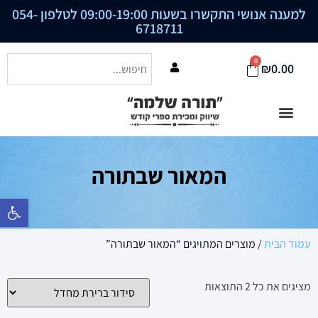
למענה אנושי התקשרו בשעות 09:00-19:00 לטלפון
054-
6718711
0
₪
0.00
המאור שבתורה
פתח סרגל נ
עמוד הבית
/ מוצרים המתויגים “המאור שבתורה”
מציגים את כל ⁦2⁩ התוצאות