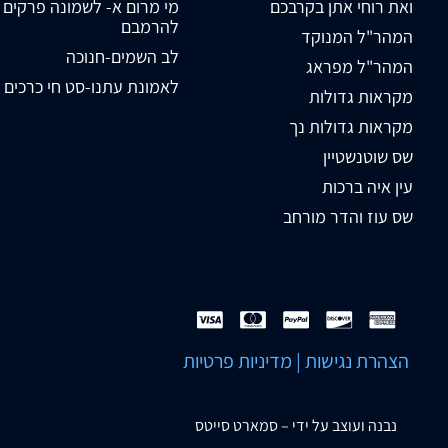
ואת רוחי אתן בקרבכם
מי מרום א- לשמונה פרקים
להרמבם
המהר"ל המנוקד
לב השמים-חנוכה
המהר"ל מפראג
לאמונת עתנו-סט חי כרכים
מקראות גדולות
מקראות גדולות נך
שס שוטנשטיין
עין איה ברכות
שס עוז והדר מורחב
הצהרת נגישות
|
מדיניות פרטיות
נבנה ועוצב על ידי –
סמארט סייטס