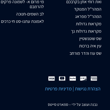
ואת רוחי אתן בקרבכם
מי מרום א- לשמונה פרקים
להרמבם
המהר"ל המנוקד
לב השמים-חנוכה
המהר"ל מפראג
לאמונת עתנו-סט חי כרכים
מקראות גדולות
מקראות גדולות נך
שס שוטנשטיין
עין איה ברכות
שס עוז והדר מורחב
הצהרת נגישות
|
מדיניות פרטיות
נבנה ועוצב על ידי –
סמארט סייטס