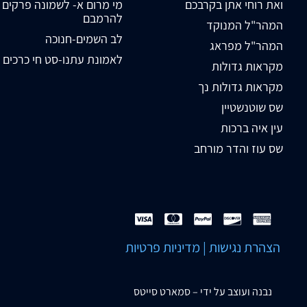
ואת רוחי אתן בקרבכם
מי מרום א- לשמונה פרקים
להרמבם
המהר"ל המנוקד
לב השמים-חנוכה
המהר"ל מפראג
לאמונת עתנו-סט חי כרכים
מקראות גדולות
מקראות גדולות נך
שס שוטנשטיין
עין איה ברכות
שס עוז והדר מורחב
הצהרת נגישות
|
מדיניות פרטיות
נבנה ועוצב על ידי –
סמארט סייטס