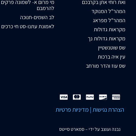
ואת רוחי אתן בקרבכם
מי מרום א- לשמונה פרקים
להרמבם
המהר"ל המנוקד
לב השמים-חנוכה
המהר"ל מפראג
לאמונת עתנו-סט חי כרכים
מקראות גדולות
מקראות גדולות נך
שס שוטנשטיין
עין איה ברכות
שס עוז והדר מורחב
הצהרת נגישות
|
מדיניות פרטיות
נבנה ועוצב על ידי –
סמארט סייטס