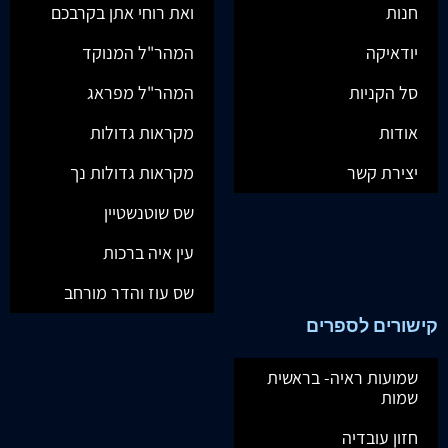
חנות
ואת רוחי אתן בקרבכם
יודאיקה
המהר"ל המנוקד
סל הקניות
המהר"ל מפראג
אודות
מקראות גדולות
יצירת קשר
מקראות גדולות נך
שס שוטנשטיין
עין איה ברכות
שס עוז והדר מורחב
קישורים לספרים
שמועות ראיה- בראשית
שמות
חזון עובדיה