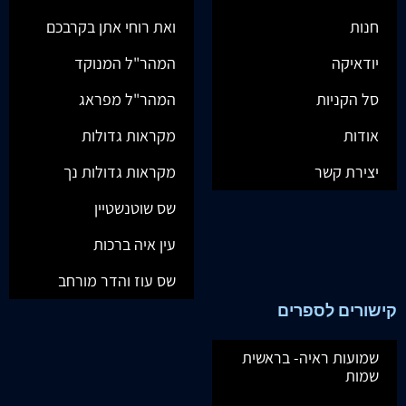
חנות
ואת רוחי אתן בקרבכם
יודאיקה
המהר"ל המנוקד
סל הקניות
המהר"ל מפראג
אודות
מקראות גדולות
יצירת קשר
מקראות גדולות נך
שס שוטנשטיין
עין איה ברכות
שס עוז והדר מורחב
קישורים לספרים
שמועות ראיה- בראשית
שמות