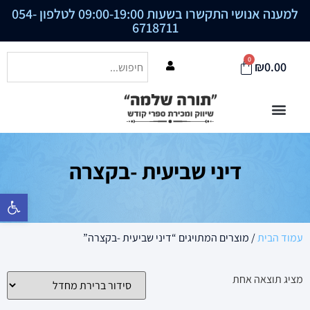
למענה אנושי התקשרו בשעות 09:00-19:00 לטלפון
054-
6718711
0
₪
0.00
דיני שביעית -בקצרה
פתח סרגל נ
עמוד הבית
/ מוצרים המתויגים “דיני שביעית -בקצרה”
מציג תוצאה אחת