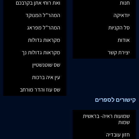
חנות
ואת רוחי אתן בקרבכם
יודאיקה
המהר"ל המנוקד
סל הקניות
המהר"ל מפראג
אודות
מקראות גדולות
יצירת קשר
מקראות גדולות נך
שס שוטנשטיין
עין איה ברכות
שס עוז והדר מורחב
קישורים לספרים
שמועות ראיה- בראשית
שמות
חזון עובדיה