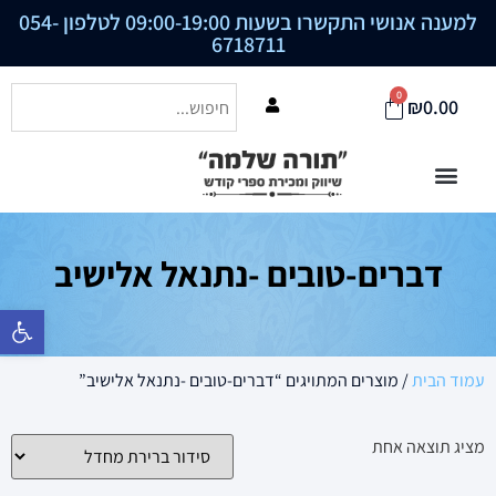
למענה אנושי התקשרו בשעות 09:00-19:00 לטלפון
054-
6718711
0
₪
0.00
דברים-טובים -נתנאל אלישיב
פתח סרגל נ
עמוד הבית
/ מוצרים המתויגים “דברים-טובים -נתנאל אלישיב”
מציג תוצאה אחת