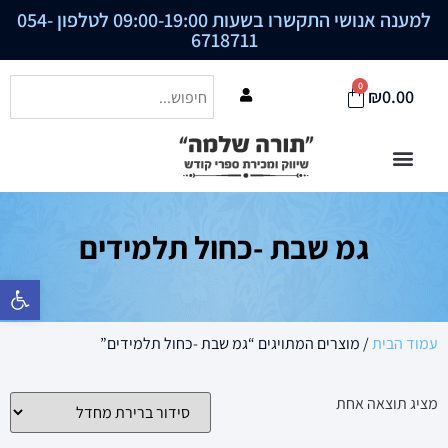
למענה אנושי התקשרו בשעות 09:00-19:00 לטלפון
054-
6718711
0
₪
0.00
גמ שבת -כחול תלמידים
פתח סרגל נ
עמוד הבית
/ מוצרים המתויגים “גמ שבת -כחול תלמידים”
מציג תוצאה אחת