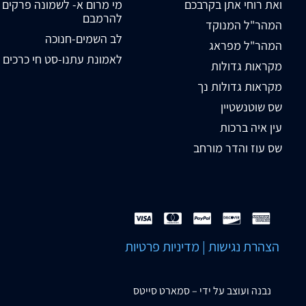
ואת רוחי אתן בקרבכם
מי מרום א- לשמונה פרקים
להרמבם
המהר"ל המנוקד
לב השמים-חנוכה
המהר"ל מפראג
לאמונת עתנו-סט חי כרכים
מקראות גדולות
מקראות גדולות נך
שס שוטנשטיין
עין איה ברכות
שס עוז והדר מורחב
הצהרת נגישות
|
מדיניות פרטיות
נבנה ועוצב על ידי –
סמארט סייטס