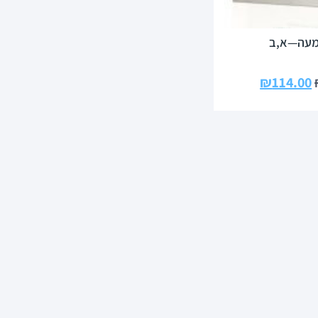
מעה—א,ב
₪
114.00