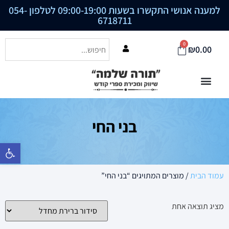
למענה אנושי התקשרו בשעות 09:00-19:00 לטלפון
054-
6718711
0
₪
0.00
בני החי
פתח סרגל נ
עמוד הבית
/ מוצרים המתויגים “בני החי”
מציג תוצאה אחת