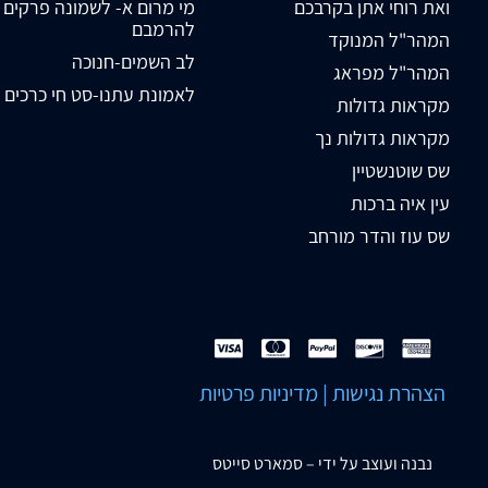
ואת רוחי אתן בקרבכם
מי מרום א- לשמונה פרקים
להרמבם
המהר"ל המנוקד
לב השמים-חנוכה
המהר"ל מפראג
לאמונת עתנו-סט חי כרכים
מקראות גדולות
מקראות גדולות נך
שס שוטנשטיין
עין איה ברכות
שס עוז והדר מורחב
הצהרת נגישות
|
מדיניות פרטיות
נבנה ועוצב על ידי –
סמארט סייטס