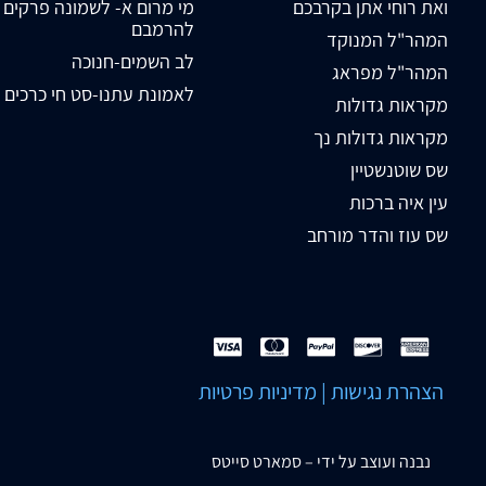
ואת רוחי אתן בקרבכם
מי מרום א- לשמונה פרקים
להרמבם
המהר"ל המנוקד
לב השמים-חנוכה
המהר"ל מפראג
לאמונת עתנו-סט חי כרכים
מקראות גדולות
מקראות גדולות נך
שס שוטנשטיין
עין איה ברכות
שס עוז והדר מורחב
הצהרת נגישות
|
מדיניות פרטיות
נבנה ועוצב על ידי –
סמארט סייטס