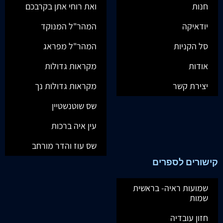
חנות
ואת רוחי אתן בקרבכם
יודאיקה
המהר"ל המנוקד
סל הקניות
המהר"ל מפראג
אודות
מקראות גדולות
יצירת קשר
מקראות גדולות נך
שס שוטנשטיין
עין איה ברכות
שס עוז והדר מורחב
קישורים לספרים
שמועות ראיה- בראשית
שמות
חזון עובדיה