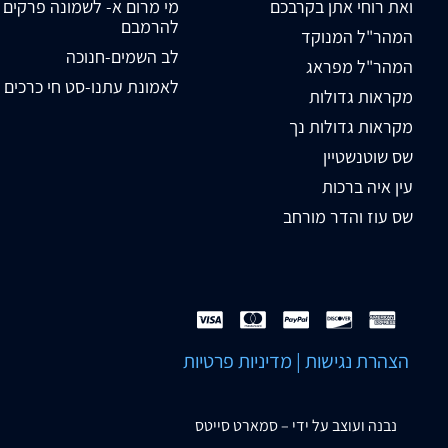
ואת רוחי אתן בקרבכם
מי מרום א- לשמונה פרקים
להרמבם
המהר"ל המנוקד
לב השמים-חנוכה
המהר"ל מפראג
לאמונת עתנו-סט חי כרכים
מקראות גדולות
מקראות גדולות נך
שס שוטנשטיין
עין איה ברכות
שס עוז והדר מורחב
הצהרת נגישות
|
מדיניות פרטיות
נבנה ועוצב על ידי –
סמארט סייטס