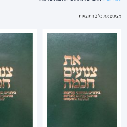
מציגים את כל ⁦2⁩ התוצאות