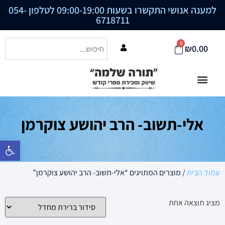
למענה אנושי התקשרו בשעות 09:00-19:00 לטלפון
054-
6718711
0
₪
0.00
אלי-תשוב- הרב יהושע צוקרמן
פתח סרגל נ
עמוד הבית
/ מוצרים המתויגים “אלי-תשוב- הרב יהושע צוקרמן”
מציג תוצאה אחת