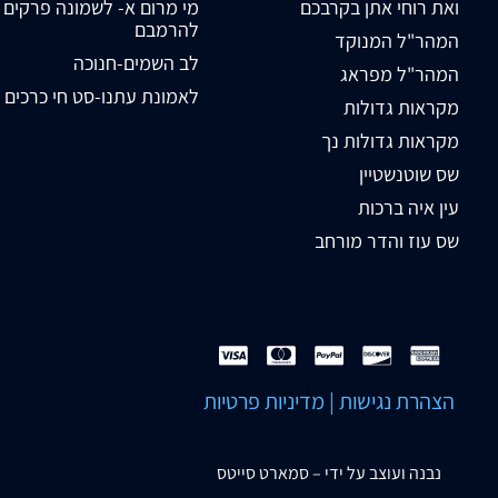
ואת רוחי אתן בקרבכם
מי מרום א- לשמונה פרקים
להרמבם
המהר"ל המנוקד
לב השמים-חנוכה
המהר"ל מפראג
לאמונת עתנו-סט חי כרכים
מקראות גדולות
מקראות גדולות נך
שס שוטנשטיין
עין איה ברכות
שס עוז והדר מורחב
הצהרת נגישות
|
מדיניות פרטיות
נבנה ועוצב על ידי –
סמארט סייטס