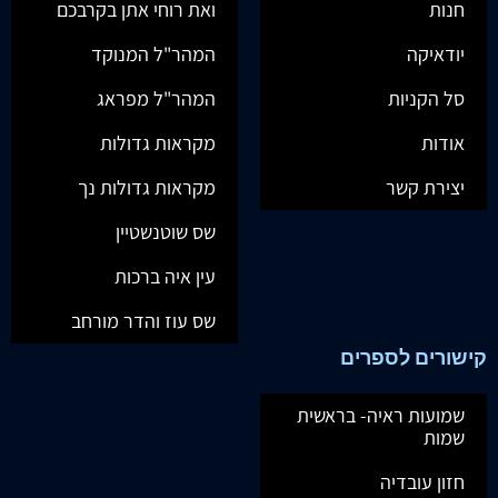
חנות
ואת רוחי אתן בקרבכם
יודאיקה
המהר"ל המנוקד
סל הקניות
המהר"ל מפראג
אודות
מקראות גדולות
יצירת קשר
מקראות גדולות נך
שס שוטנשטיין
עין איה ברכות
שס עוז והדר מורחב
קישורים לספרים
שמועות ראיה- בראשית
שמות
חזון עובדיה