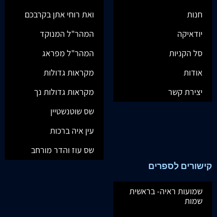
חנות
ואת רוחי אתן בקרבכם
יודאיקה
המהר"ל המנוקד
סל הקניות
המהר"ל מפראג
אודות
מקראות גדולות
יצירת קשר
מקראות גדולות נך
שס שוטנשטיין
עין איה ברכות
שס עוז והדר מורחב
קישורים לספרים
שמועות ראיה- בראשית
שמות