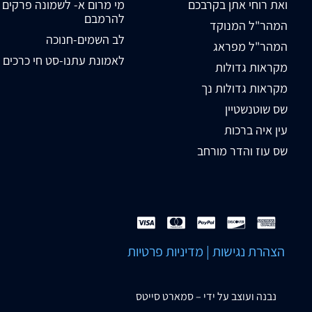
ואת רוחי אתן בקרבכם
מי מרום א- לשמונה פרקים
להרמבם
המהר"ל המנוקד
לב השמים-חנוכה
המהר"ל מפראג
לאמונת עתנו-סט חי כרכים
מקראות גדולות
מקראות גדולות נך
שס שוטנשטיין
עין איה ברכות
שס עוז והדר מורחב
הצהרת נגישות
|
מדיניות פרטיות
נבנה ועוצב על ידי –
סמארט סייטס