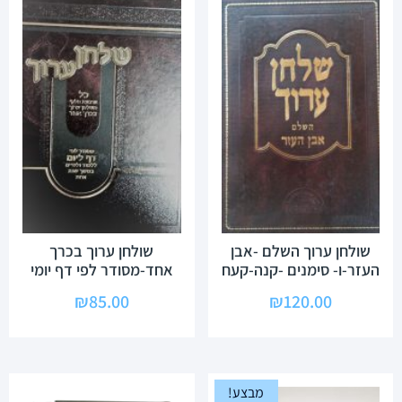
שולחן ערוך השלם -אבן
שולחן ערוך בכרך
העזר-ו- סימנים -קנה-קעח
אחד-מסודר לפי דף יומי
₪
85.00
₪
120.00
מבצע!