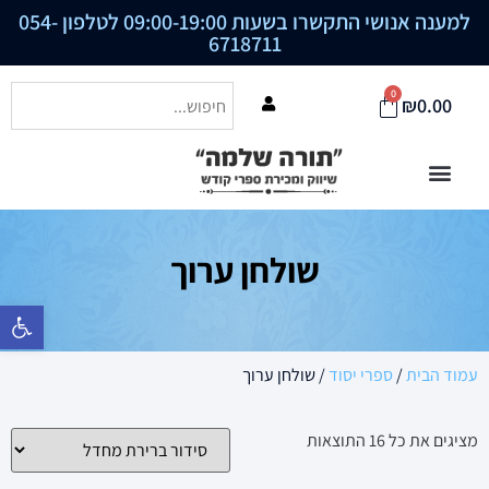
למענה אנושי התקשרו בשעות 09:00-19:00 לטלפון
054-
6718711
0
₪
0.00
שולחן ערוך
פתח סרגל נ
עמוד הבית
/
ספרי יסוד
/ שולחן ערוך
מציגים את כל ⁦16⁩ התוצאות