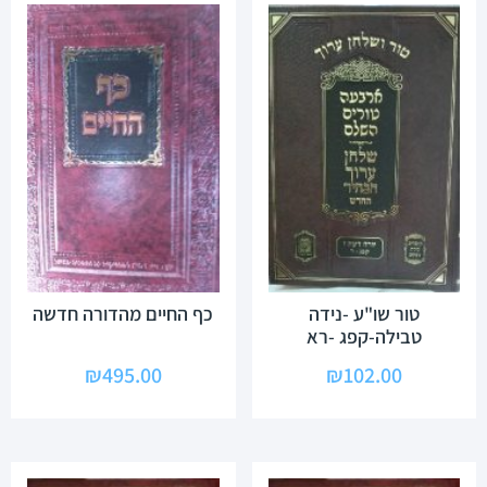
טור שו"ע -נידה
כף החיים מהדורה חדשה
טבילה-קפג -רא
₪
495.00
₪
102.00