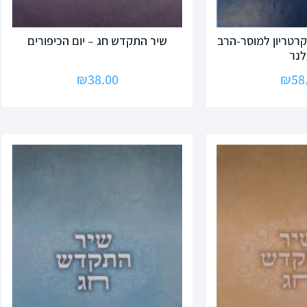
קרטריון למוסר-הרב
שיר התקדש חג – יום הכיפורים
נר
₪
38.00
₪
58