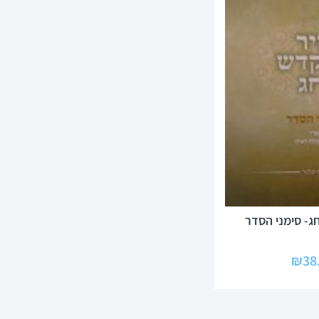
ג- סימני הסדר
₪
38