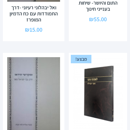
התום והיושר- שיחות
ואל יבהלוני רעיוני -דרך
בענייני חינוך
התמודדות עם כח הדמיון
₪
55.00
המופרז
₪
15.00
מבצע!