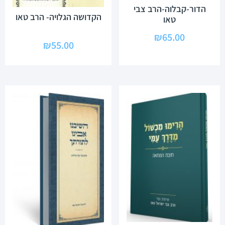
הדור-קבלוה-הרב צבי
הקדושה הגלויה- הרב טאו
טאו
₪
65.00
₪
55.00