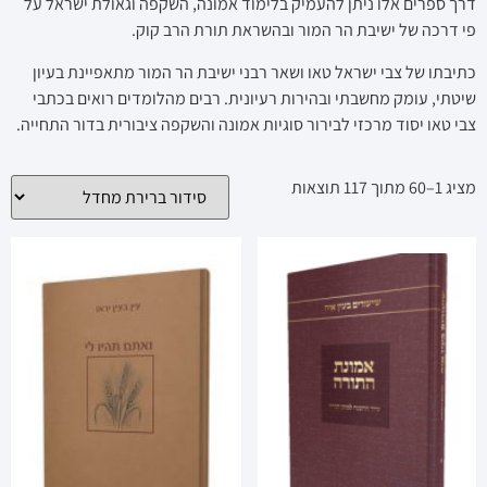
דרך ספרים אלו ניתן להעמיק בלימוד אמונה, השקפה וגאולת ישראל על
פי דרכה של ישיבת הר המור ובהשראת תורת הרב קוק.
כתיבתו של צבי ישראל טאו ושאר רבני ישיבת הר המור מתאפיינת בעיון
שיטתי, עומק מחשבתי ובהירות רעיונית. רבים מהלומדים רואים בכתבי
צבי טאו יסוד מרכזי לבירור סוגיות אמונה והשקפה ציבורית בדור התחייה.
מציג 1–60 מתוך 117 תוצאות